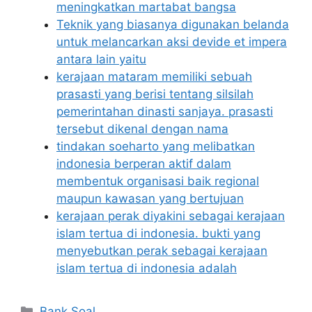
meningkatkan martabat bangsa
Teknik yang biasanya digunakan belanda
untuk melancarkan aksi devide et impera
antara lain yaitu
kerajaan mataram memiliki sebuah
prasasti yang berisi tentang silsilah
pemerintahan dinasti sanjaya. prasasti
tersebut dikenal dengan nama
tindakan soeharto yang melibatkan
indonesia berperan aktif dalam
membentuk organisasi baik regional
maupun kawasan yang bertujuan
kerajaan perak diyakini sebagai kerajaan
islam tertua di indonesia. bukti yang
menyebutkan perak sebagai kerajaan
islam tertua di indonesia adalah
Categories
Bank Soal