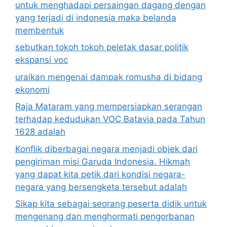
untuk menghadapi persaingan dagang dengan
yang terjadi di indonesia maka belanda
membentuk
sebutkan tokoh tokoh peletak dasar politik
ekspansi voc
uraikan mengenai dampak romusha di bidang
ekonomi
Raja Mataram yang mempersiapkan serangan
terhadap kedudukan VOC Batavia pada Tahun
1628 adalah
Konflik diberbagai negara menjadi objek dari
pengiriman misi Garuda Indonesia. Hikmah
yang dapat kita petik dari kondisi negara-
negara yang bersengketa tersebut adalah
Sikap kita sebagai seorang peserta didik untuk
mengenang dan menghormati pengorbanan