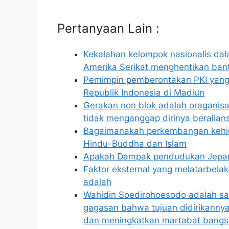
Pertanyaan Lain :
Kekalahan kelompok nasionalis dal
Amerika Serikat menghentikan ba
Pemimpin pemberontakan PKI yang
Republik Indonesia di Madiun
Gerakan non blok adalah oraganisas
tidak menganggap dirinya beralian
Bagaimanakah perkembangan kehid
Hindu-Buddha dan Islam
Apakah Dampak pendudukan Jepang 
Faktor eksternal yang melatarbela
adalah
Wahidin Soedirohoesodo adalah sal
gagasan bahwa tujuan didirikanny
dan meningkatkan martabat bangs