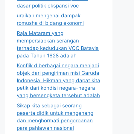
dasar politik ekspansi voc
uraikan mengenai dampak
romusha di bidang ekonomi
Raja Mataram yang
mempersiapkan serangan
terhadap kedudukan VOC Batavia
pada Tahun 1628 adalah
Konflik diberbagai negara menjadi
objek dari pengiriman misi Garuda
Indonesia. Hikmah yang dapat kita
petik dari kondisi negara-negara
yang bersengketa tersebut adalah
Sikap kita sebagai seorang
peserta didik untuk mengenang
dan menghormati pengorbanan
para pahlawan nasional