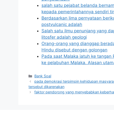
salah satu pejabat belanda bernama
kepada pemerintahannya sendiri ti
Berdasarkan lima pernyataan berik
postvulcanic adalah
Salah satu ilmu penunjang yang d
litosfer adalah geologi
Orang-orang yang dianggap berada
Hindu disebut dengan golongan
Pada saat Malaka jatuh ke tangan 
ke pelabuhan Malaka. Alasan utam
Categories
Bank Soal
pada demokrasi terpimpin kehidupan masyaraka
tersebut dikarenakan
faktor pendorong yang menyebabkan keberhas