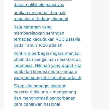
dasar politik ekspansi voc
uraikan mengenai dampak
romusha di bidang ekonomi
Raja Mataram yang
mempersiapkan serangan
terhadap kedudukan VOC Batavia
pada Tahun 1628 adalah
Konflik diberbagai negara menjadi
objek dari pengiriman misi Garuda
Indonesia. Hikmah yang dapat kita
petik dari kondisi negara-negara
yang bersengketa tersebut adalah
Sikap kita sebagai seorang
peserta didik untuk mengenang
dan menghormati pengorbanan
para pahlawan nasional