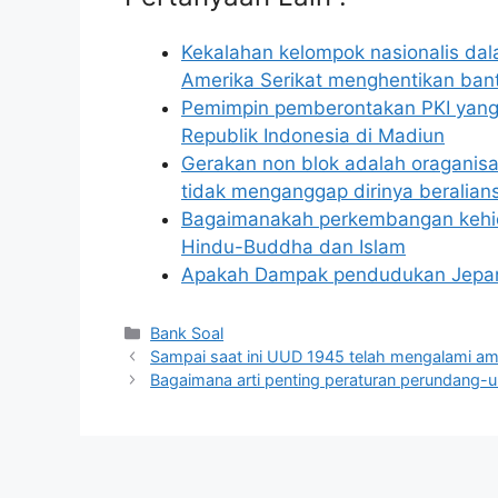
Kekalahan kelompok nasionalis dal
Amerika Serikat menghentikan ba
Pemimpin pemberontakan PKI yang
Republik Indonesia di Madiun
Gerakan non blok adalah oraganisas
tidak menganggap dirinya beralian
Bagaimanakah perkembangan kehid
Hindu-Buddha dan Islam
Apakah Dampak pendudukan Jepang 
Categories
Bank Soal
Sampai saat ini UUD 1945 telah mengalami 
Bagaimana arti penting peraturan perundang-