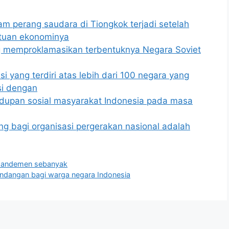
am perang saudara di Tiongkok terjadi setelah
ntuan ekonominya
 memproklamasikan terbentuknya Negara Soviet
i yang terdiri atas lebih dari 100 negara yang
si dengan
upan sosial masyarakat Indonesia pada masa
bagi organisasi pergerakan nasional adalah
amandemen sebanyak
undangan bagi warga negara Indonesia