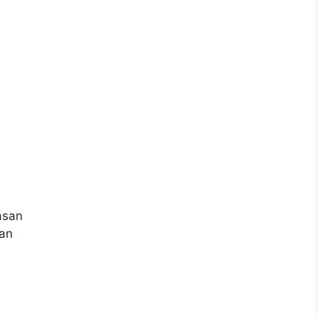
asan
san