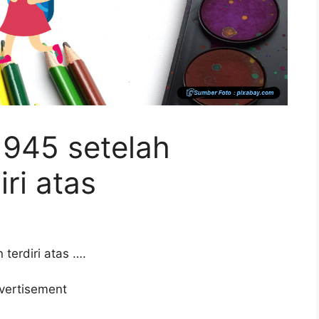
945 setelah
ri atas
erdiri atas ….
vertisement