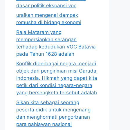
dasar politik ekspansi voc
uraikan mengenai dampak
romusha di bidang ekonomi
Raja Mataram yang
mempersiapkan serangan
terhadap kedudukan VOC Batavia
pada Tahun 1628 adalah
Konflik diberbagai negara menjadi
objek dari pengiriman misi Garuda
Indonesia. Hikmah yang dapat kita
petik dari kondisi negara-negara
yang bersengketa tersebut adalah
Sikap kita sebagai seorang
peserta didik untuk mengenang
dan menghormati pengorbanan
para pahlawan nasional