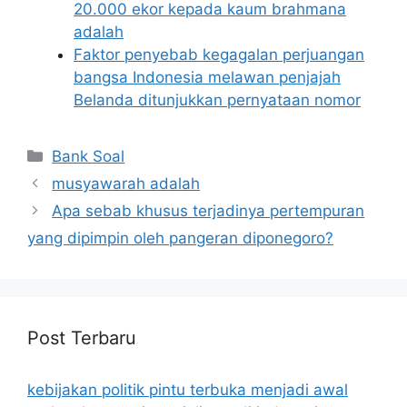
20.000 ekor kepada kaum brahmana
adalah
Faktor penyebab kegagalan perjuangan
bangsa Indonesia melawan penjajah
Belanda ditunjukkan pernyataan nomor
Categories
Bank Soal
musyawarah adalah
Apa sebab khusus terjadinya pertempuran
yang dipimpin oleh pangeran diponegoro?
Post Terbaru
kebijakan politik pintu terbuka menjadi awal