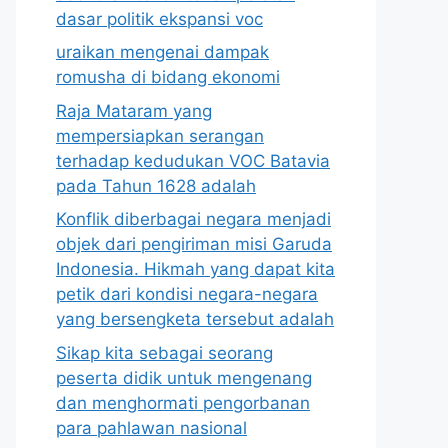
dasar politik ekspansi voc
uraikan mengenai dampak
romusha di bidang ekonomi
Raja Mataram yang
mempersiapkan serangan
terhadap kedudukan VOC Batavia
pada Tahun 1628 adalah
Konflik diberbagai negara menjadi
objek dari pengiriman misi Garuda
Indonesia. Hikmah yang dapat kita
petik dari kondisi negara-negara
yang bersengketa tersebut adalah
Sikap kita sebagai seorang
peserta didik untuk mengenang
dan menghormati pengorbanan
para pahlawan nasional