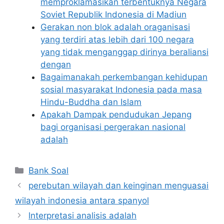
memproklamasikan terbentuknya Negara
Soviet Republik Indonesia di Madiun
Gerakan non blok adalah oraganisasi
yang terdiri atas lebih dari 100 negara
yang tidak menganggap dirinya beraliansi
dengan
Bagaimanakah perkembangan kehidupan
sosial masyarakat Indonesia pada masa
Hindu-Buddha dan Islam
Apakah Dampak pendudukan Jepang
bagi organisasi pergerakan nasional
adalah
Categories
Bank Soal
perebutan wilayah dan keinginan menguasai
wilayah indonesia antara spanyol
lnterpretasi analisis adalah