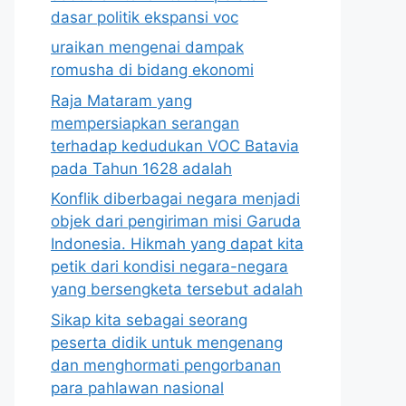
dasar politik ekspansi voc
uraikan mengenai dampak
romusha di bidang ekonomi
Raja Mataram yang
mempersiapkan serangan
terhadap kedudukan VOC Batavia
pada Tahun 1628 adalah
Konflik diberbagai negara menjadi
objek dari pengiriman misi Garuda
Indonesia. Hikmah yang dapat kita
petik dari kondisi negara-negara
yang bersengketa tersebut adalah
Sikap kita sebagai seorang
peserta didik untuk mengenang
dan menghormati pengorbanan
para pahlawan nasional