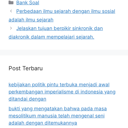
Categories
Bank Soal
Perbedaan ilmu sejarah dengan ilmu sosial
adalah ilmu sejarah
Jelaskan tujuan berpikir sinkronik dan
diakronik dalam mempelajari sejarah.
Post Terbaru
kebijakan politik pintu terbuka menjadi awal
perkembangan imperialisme di indonesia yang
ditandai dengan
bukti yang mengatakan bahwa pada masa
mesolitikum manusia telah mengenal seni
adalah dengan ditemukannya