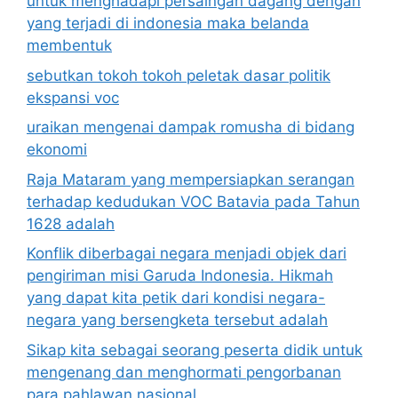
untuk menghadapi persaingan dagang dengan
yang terjadi di indonesia maka belanda
membentuk
sebutkan tokoh tokoh peletak dasar politik
ekspansi voc
uraikan mengenai dampak romusha di bidang
ekonomi
Raja Mataram yang mempersiapkan serangan
terhadap kedudukan VOC Batavia pada Tahun
1628 adalah
Konflik diberbagai negara menjadi objek dari
pengiriman misi Garuda Indonesia. Hikmah
yang dapat kita petik dari kondisi negara-
negara yang bersengketa tersebut adalah
Sikap kita sebagai seorang peserta didik untuk
mengenang dan menghormati pengorbanan
para pahlawan nasional